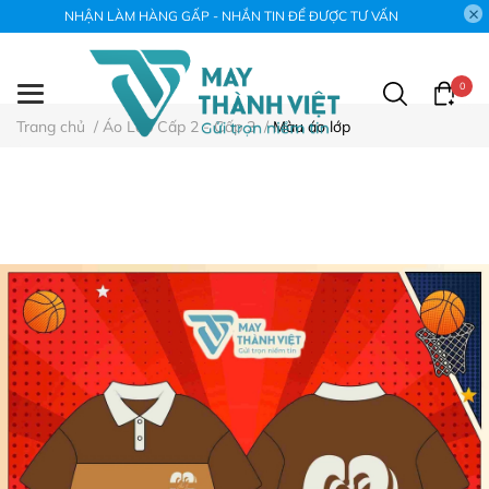
NHẬN LÀM HÀNG GẤP - NHẮN TIN ĐỂ ĐƯỢC TƯ VẤN
0
Trang chủ
/
Áo Lớp Cấp 2 - Cấp 3
/
Màu áo lớp