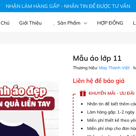
hà hàng, áo du lịch, mũ, áo gia đình
NHẬN LÀM HÀNG GẤP - NHẮN TIN ĐỂ ĐƯỢC TƯ VẤN
 Chủ
Giới Thiệu
Sản Phẩm
HỢP ĐỒNG
L
Mẫu áo lớp 11
Thương hiệu:
May Thành Việt
M
Liên hệ để báo giá
KHUYẾN MÃI - ƯU ĐÃI
Nhắn tin để biết thêm cá
Làm hàng gấp: 1-2 ngày (
Miễn phí thiết kế theo y
Miễn phí ship cho đơn hà