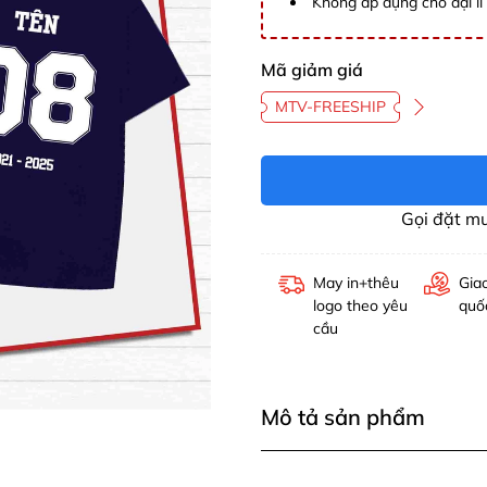
Không áp dụng cho đại lí 
Mã giảm giá
MTV-FREESHIP
Gọi đặt m
May in+thêu
Gia
logo theo yêu
quố
cầu
Mô tả sản phẩm