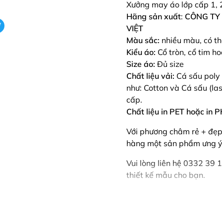
Xưởng may áo lớp cấp 1, 
Hãng sản xuất
:
CÔNG TY
VIỆT
Màu sắc:
nhiều màu, có t
Kiểu áo:
Cổ tròn, cổ tim ho
Size áo:
Đủ size
Chất liệu vải:
Cá sấu poly 
như: Cotton và Cá sấu (las
cấp.
Chất liệu in PET hoặc i
Với phương châm rẻ + đẹp
hàng một sản phẩm ưng ý 
Vui lòng liên hệ 0332 39 
thiết kế mẫu cho bạn.