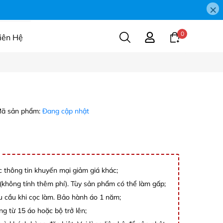
×
0
iên Hệ
ã sản phẩm:
Đang cập nhật
c thông tin khuyến mại giảm giá khác;
không tính thêm phí). Tùy sản phẩm có thể làm gấp;
êu cầu khi cọc làm. Bảo hành áo 1 năm;
ng từ 15 áo hoặc bộ trở lên;