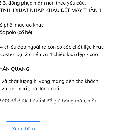
2 3, đồng phục mầm non theo yêu cầu.
 TNHH XUẤT NHẬP KHẨU DỆT MAY THÀNH
hể phối màu áo khác
ặc polo (cổ bẻ),
4 chiều đẹp ngoài ra còn có các chất liệu khác
coste) loại 2 chiều và 4 chiều loại đẹp - cao
n PHẢN QUANG
 và chất lượng hi vọng mang đến cho khách
và đẹp nhất, hài lòng nhất
1933 để được tư vấn! để gửi bảng màu, mẫu,
Xem thêm