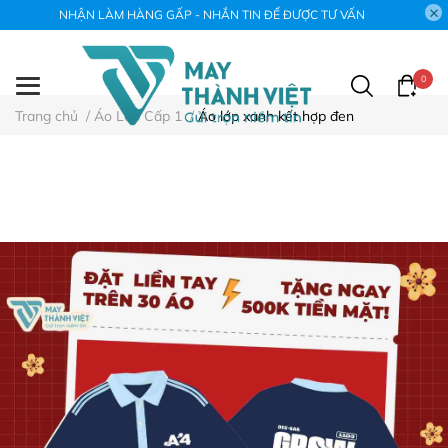
NHẬN LÀM HÀNG GẤP - NHẮN TIN ĐỂ ĐƯỢC TƯ VẤN
0
Trang chủ
/
Áo Lớp Cấp 1
/
Áo lớp xanh kết hợp đen