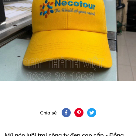
Chia sẻ
Mũ nón lưỡi trai công ty đẹp cao cấp - Đồng