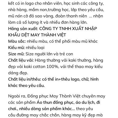
kết có in logo cho nhân viên, học sinh các công ty,
nhà hàng, mầm non,trường học, lớp theo yêu cầu,
mũ nón cờ đỏ sao vàng, đoàn thanh niên ... nhận
làm cả số lượng ít và nhiều đơn hàng lớn.
Hãng sản xuất
:
CÔNG TY TNHH XUẤT NHẬP
KHẨU DỆT MAY THÀNH VIỆT
Màu sắc:
nhiều màu, có thể phối màu mũ khác
Kiểu mũ:
nhiều loại
Size mũ:
Size người lớn và trẻ con
Chất liệu vải:
Hàng thường vải kaki thường, hàng
đẹp vải kaki cotton 100%, vải thể thao may kiểu
dáng đẹp.
Chất liệu in/thêu: có thể in+thêu logo, chữ, hình
khác theo yêu cầu.
Ngoài ra, Đồng phục May Thành Việt chuyên may
các sản phẩm
Áo thun đồng phục, áo du lịch, đi
chơi., nhiều dòng sản phẩm khác...
theo yêu
cầu
đường may chắc chắn, hàng may kỹ đẹp mà