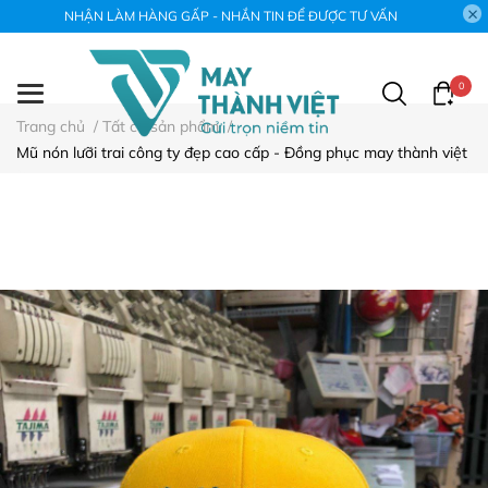
NHẬN LÀM HÀNG GẤP - NHẮN TIN ĐỂ ĐƯỢC TƯ VẤN
0
Trang chủ
/
Tất cả sản phẩm
/
Mũ nón lưỡi trai công ty đẹp cao cấp - Đồng phục may thành việt