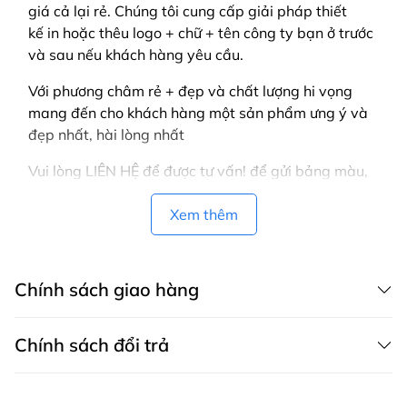
giá cả lại rẻ. Chúng tôi cung cấp giải pháp thiết
kế in hoặc thêu logo + chữ + tên công ty bạn ở trước
và sau nếu khách hàng yêu cầu.
Với phương châm rẻ + đẹp và chất lượng hi vọng
mang đến cho khách hàng một sản phẩm ưng ý và
đẹp nhất, hài lòng nhất
Vui lòng LIÊN HỆ để được tư vấn! để gửi bảng màu,
mẫu, thiết kế mẫu cho bạn.
Xem thêm
Chính sách giao hàng
Chính sách đổi trả
CHÍNH SÁCH GIAO HÀNG MAY THÀNH VIỆT có dịch vụ giao hàng tận
nơi trên toàn quốc, áp dụng cả cho khách mua hàng trên website,
zalo, fanpage, gọi điện thoại và áp dụng cho khách mua trực tiếp tại
Chính sách bảo hành