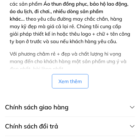
các sản phẩm
Áo thun đồng phục, bảo hộ lao động,
áo du lịch, đi chơi., nhiều dòng sản phẩm
khác...
theo yêu cầu
đường may chắc chắn, hàng
may kỹ đẹp mà giá cả lại rẻ. Chúng tôi cung cấp
giải pháp thiết kế in hoặc thêu logo + chữ + tên công
ty bạn ở trước và sau nếu khách hàng yêu cầu.
Với phương châm rẻ + đẹp và chất lượng hi vọng
mang đến cho khách hàng một sản phẩm ưng ý và
đẹp nhất, hài lòng nhất
Vui lòng LIÊN HỆ để được tư vấn! để gửi bảng màu,
Xem thêm
mẫu, thiết kế mẫu cho bạn.
Chính sách giao hàng
Chính sách đổi trả
CHÍNH SÁCH GIAO HÀNG MAY THÀNH VIỆT có dịch vụ giao hàng tận
nơi trên toàn quốc, áp dụng cả cho khách mua hàng trên website,