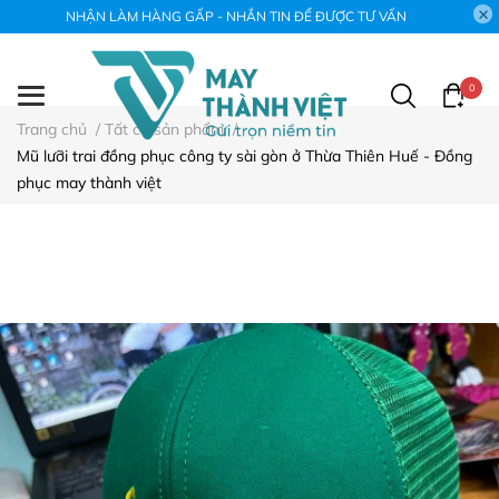
NHẬN LÀM HÀNG GẤP - NHẮN TIN ĐỂ ĐƯỢC TƯ VẤN
0
Trang chủ
/
Tất cả sản phẩm
/
Mũ lưỡi trai đồng phục công ty sài gòn ở Thừa Thiên Huế - Đồng
phục may thành việt