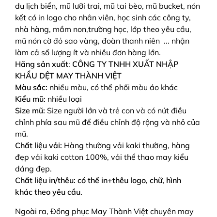
du lịch biển, mũ lưỡi trai, mũ tai bèo, mũ bucket, nón
kết có in logo cho nhân viên, học sinh các công ty,
nhà hàng, mầm non,trường học, lớp theo yêu cầu,
mũ nón cờ đỏ sao vàng, đoàn thanh niên ... nhận
làm cả số lượng ít và nhiều đơn hàng lớn.
Hãng sản xuất
:
CÔNG TY TNHH XUẤT NHẬP
KHẨU DỆT MAY THÀNH VIỆT
Màu sắc:
nhiều màu, có thể phối màu áo khác
Kiểu mũ:
nhiều loại
Size mũ:
Size người lớn và trẻ con và có nút điều
chỉnh phía sau mũ để điều chỉnh độ rộng và nhỏ của
mũ.
Chất liệu vải:
Hàng thường vải kaki thường, hàng
đẹp vải kaki cotton 100%, vải thể thao may kiểu
dáng đẹp.
Chất liệu in/thêu: có thể in+thêu logo, chữ, hình
khác theo yêu cầu.
Ngoài ra, Đồng phục May Thành Việt chuyên may