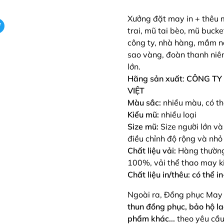
Xưởng đặt may in + thêu m
trai, mũ tai bèo, mũ bucke
công ty, nhà hàng, mầm no
sao vàng, đoàn thanh niên
lớn.
Hãng sản xuất
:
CÔNG TY
VIỆT
Màu sắc:
nhiều màu, có t
Kiểu mũ:
nhiều loại
Size mũ:
Size người lớn và
điều chỉnh độ rộng và nhỏ
Chất liệu vải:
Hàng thường 
100%, vải thể thao may k
Chất liệu in/thêu: có thể i
Ngoài ra, Đồng phục May
thun đồng phục, bảo hộ lao
phẩm khác...
theo yêu cầ