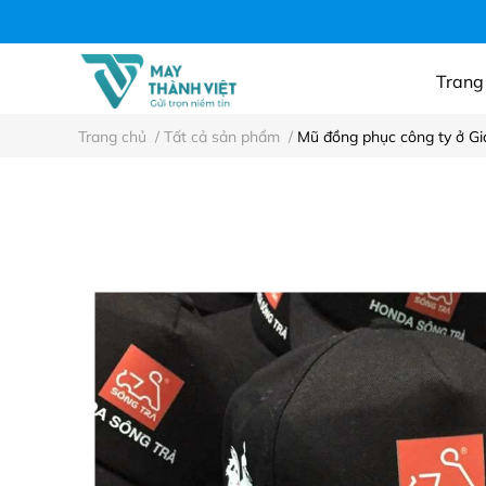
Áo thun công ty, n
Trang
Trang chủ
/
Tất cả sản phẩm
/
Mũ đồng phục công ty ở Gi