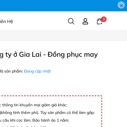
×
0
iên Hệ
 ty ở Gia Lai - Đồng phục may
ã sản phẩm:
Đang cập nhật
c thông tin khuyến mại giảm giá khác;
không tính thêm phí). Tùy sản phẩm có thể làm gấp;
êu cầu khi cọc làm. Bảo hành áo 1 năm;