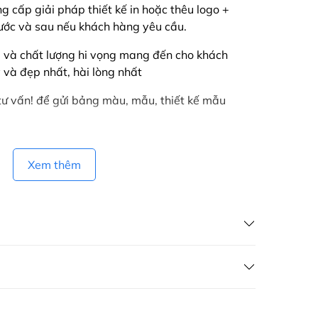
ung cấp giải pháp thiết kế in hoặc thêu logo +
rước và sau nếu khách hàng yêu cầu.
 và chất lượng hi vọng mang đến cho khách
và đẹp nhất, hài lòng nhất
tư vấn! để gửi bảng màu, mẫu, thiết kế mẫu
Xem thêm
VIỆT có dịch vụ giao hàng tận nơi trên toàn quốc, áp
ebsite, zalo, fanpage, gọi điện thoại và áp dụng cho khách