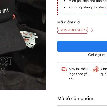
Miễn phí ship cho đơn hà
Không áp dụng cho đại lí 
Mã giảm giá
MTV-FREESHIP
Gọi đặt m
May in+thêu
Gia
logo theo yêu
quố
cầu
Mô tả sản phẩm