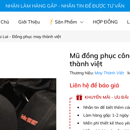
hà hàng, áo du lịch, mũ, áo gia đình
NHẬN LÀM HÀNG GẤP - NHẮN TIN ĐỂ ĐƯỢC TƯ VẤN
 Chủ
Giới Thiệu
Sản Phẩm
HỢP ĐỒNG
L
a Lai - Đồng phục may thành việt
Mũ đồng phục công
thành việt
Thương hiệu:
May Thành Việt
M
Liên hệ để báo giá
KHUYẾN MÃI - ƯU ĐÃI
Nhắn tin để biết thêm cá
Làm hàng gấp: 1-2 ngày (
Miễn phí thiết kế theo y