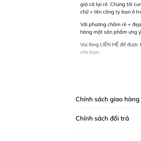
giá cả lại rẻ. Chúng tôi c
chữ + tên công ty bạn ở t
Với phương châm rẻ + đẹp
hàng một sản phẩm ưng ý 
Vui lòng LIÊN HỆ để được 
cho bạn.
Chính sách giao hàng
Chính sách đổi trả
CHÍNH SÁCH GIAO HÀNG MAY THÀNH 
dụng cả cho khách mua hàng trên w
mua trực tiếp tại cửa hàng.
Chính sách bảo hành