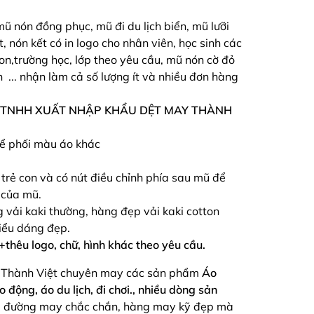
ũ nón đồng phục, mũ đi du lịch biển, mũ lưỡi
t, nón kết có in logo cho nhân viên, học sinh các
n,trường học, lớp theo yêu cầu, mũ nón cờ đỏ
 ... nhận làm cả số lượng ít và nhiều đơn hàng
 TNHH XUẤT NHẬP KHẨU DỆT MAY THÀNH
hể phối màu áo khác
 trẻ con và có nút điều chỉnh phía sau mũ để
 của mũ.
vải kaki thường, hàng đẹp vải kaki cotton
iểu dáng đẹp.
n+thêu logo, chữ, hình khác theo yêu cầu.
 Thành Việt chuyên may các sản phẩm
Áo
 động, áo du lịch, đi chơi., nhiều dòng sản
u
đường may chắc chắn, hàng may kỹ đẹp mà