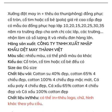
Xưởng đặt may in + thêu áo thun(phông) đồng phục
cổ tròn, cổ tim hoặc cổ bẻ (polo) giá rẻ cao cấp đẹp
có mẫu áo đồng phục họp lớp 10,20,15,20,25,30,35
năm ra trường đẹp cho anh chị các lớp, các trường...
nhận làm cả số lượng ít và nhiều đơn hàng lớn.
Hãng sản xuất
:
CÔNG TY TNHH XUẤT NHẬP
KHẨU DỆT MAY THÀNH VIỆT
Màu sắc:
nhiều màu, có thể phối màu áo khác
Kiểu áo:
Cổ tròn, cổ tim hoặc cổ bẻ đều có
Size áo:
Đủ size
Chất liệu vải:
Cotton su 40% đẹp, cotton 65% 4
chiều đẹp, cotton 100% 4 chiều đẹp mặc mát, Cá
xấu poly 4 chiều đẹp, Cá xấu 65% cotton 4 chiều
đẹp và Cá xấu 100% cotton đẹp
Chất liệu in/thêu:
có thể in+thêu logo, chữ, hình
khác theo yêu cầu
.