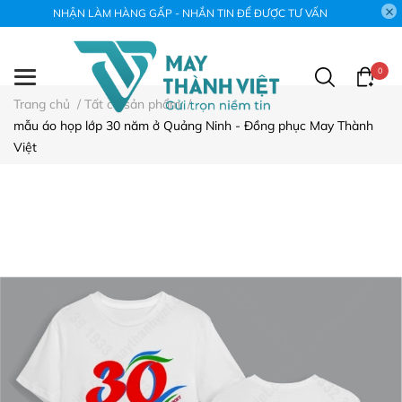
NHẬN LÀM HÀNG GẤP - NHẮN TIN ĐỂ ĐƯỢC TƯ VẤN
0
Trang chủ
/
Tất cả sản phẩm
/
mẫu áo họp lớp 30 năm ở Quảng Ninh - Đồng phục May Thành
Việt