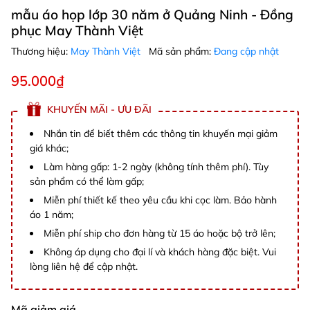
mẫu áo họp lớp 30 năm ở Quảng Ninh - Đồng
phục May Thành Việt
Thương hiệu:
May Thành Việt
Mã sản phẩm:
Đang cập nhật
95.000₫
KHUYẾN MÃI - ƯU ĐÃI
Nhắn tin để biết thêm các thông tin khuyến mại giảm
giá khác;
Làm hàng gấp: 1-2 ngày (không tính thêm phí). Tùy
sản phẩm có thể làm gấp;
Miễn phí thiết kế theo yêu cầu khi cọc làm. Bảo hành
áo 1 năm;
Miễn phí ship cho đơn hàng từ 15 áo hoặc bộ trở lên;
Không áp dụng cho đại lí và khách hàng đặc biệt. Vui
lòng liên hệ để cập nhật.
Mã giảm giá