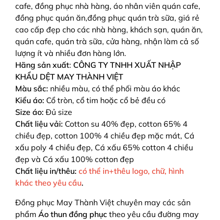
cafe, đồng phục nhà hàng, áo nhân viên quán cafe,
đồng phục quán ăn,đồng phục quán trà sữa, giá rẻ
cao cấp đẹp cho các nhà hàng, khách sạn, quán ăn,
quán cafe, quán trà sữa, cửa hàng, nhận làm cả số
lượng ít và nhiều đơn hàng lớn.
Hãng sản xuất
:
CÔNG TY TNHH XUẤT NHẬP
KHẨU DỆT MAY THÀNH VIỆT
Màu sắc:
nhiều màu, có thể phối màu áo khác
Kiểu áo:
Cổ tròn, cổ tim hoặc cổ bẻ đều có
Size áo:
Đủ size
Chất liệu vải:
Cotton su 40% đẹp, cotton 65% 4
chiều đẹp, cotton 100% 4 chiều đẹp mặc mát, Cá
xấu poly 4 chiều đẹp, Cá xấu 65% cotton 4 chiều
đẹp và Cá xấu 100% cotton đẹp
Chất liệu in/thêu:
có thể in+thêu logo, chữ, hình
khác theo yêu cầu
.
Đồng phục May Thành Việt chuyên may các sản
phẩm
Áo thun đồng phục
theo yêu cầu
đường may