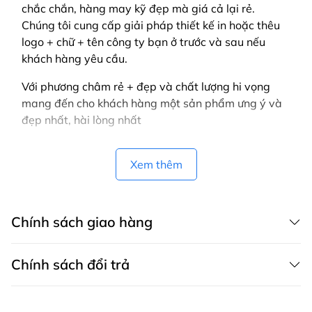
chắc chắn, hàng may kỹ đẹp mà giá cả lại rẻ.
Chúng tôi cung cấp giải pháp thiết kế in hoặc thêu
logo + chữ + tên công ty bạn ở trước và sau nếu
khách hàng yêu cầu.
Với phương châm rẻ + đẹp và chất lượng hi vọng
mang đến cho khách hàng một sản phẩm ưng ý và
đẹp nhất, hài lòng nhất
Vui lòng liên hệ để được tư vấn! để gửi bảng màu,
mẫu, thiết kế mẫu cho bạn.
Xem thêm
Liên hệ ngay để làm áo nhanh, gấp : 0332 39 1933
Chính sách giao hàng
Chính sách đổi trả
CHÍNH SÁCH GIAO HÀNG MAY THÀNH VIỆT có dịch vụ giao hàng tận
nơi trên toàn quốc, áp dụng cả cho khách mua hàng trên website,
zalo, fanpage, gọi điện thoại và áp dụng cho khách mua trực tiếp tại
Chính sách bảo hành