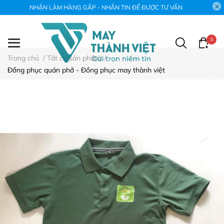
NHẬN LÀM HÀNG GẤP - NHẮN TIN ĐỂ ĐƯỢC TƯ VẤN
0
Trang chủ
/
Tất cả sản phẩm
/
Đồng phục quán phở - Đồng phục may thành việt