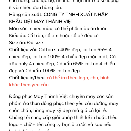
cửa hàng, câu lạc bộ, nhóm... nhận làm cả số lượng
ít và nhiều đơn hàng lớn.
Hãng sản xuất
:
CÔNG TY TNHH XUẤT NHẬP
KHẨU DỆT MAY THÀNH VIỆT
Màu sắc:
nhiều màu, có thể phối màu áo khác
Kiểu áo:
Cổ tròn, cổ tim hoặc cổ bẻ đều có
Size áo:
Đủ size
Chất liệu vải:
Cotton su 40% đẹp, cotton 65% 4
chiều đẹp, cotton 100% 4 chiều đẹp mặc mát, Cá
xấu poly 4 chiều đẹp, Cá xấu 65% cotton 4 chiều
đẹp và Cá xấu 100% cotton đẹp
Chất liệu in/thêu:
có thể in+thêu logo, chữ, hình
khác theo yêu cầu
.
Đồng phục May Thành Việt chuyên may các sản
phẩm
Áo thun đồng phục
theo yêu cầu
đường may
chắc chắn, hàng may kỹ đẹp mà giá cả lại rẻ.
Chúng tôi cung cấp giải pháp thiết kế in hoặc thêu
logo + chữ + tên công ty bạn ở trước và sau nếu