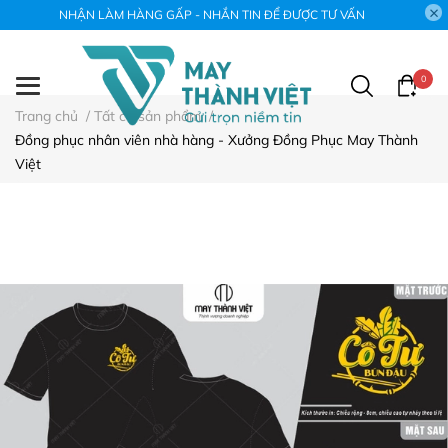
NHẬN LÀM HÀNG GẤP - NHẮN TIN ĐỂ ĐƯỢC TƯ VẤN
0
Trang chủ
/
Tất cả sản phẩm
/
Đồng phục nhân viên nhà hàng - Xưởng Đồng Phục May Thành
Việt