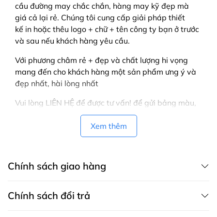
cầu
đường may chắc chắn, hàng may kỹ đẹp mà
giá cả lại rẻ. Chúng tôi cung cấp giải pháp thiết
kế in hoặc thêu logo + chữ + tên công ty bạn ở trước
và sau nếu khách hàng yêu cầu.
Với phương châm rẻ + đẹp và chất lượng hi vọng
mang đến cho khách hàng một sản phẩm ưng ý và
đẹp nhất, hài lòng nhất
Vui lòng LIÊN HỆ để được tư vấn! để gửi bảng màu,
mẫu, thiết kế mẫu cho bạn.
Xem thêm
Chính sách giao hàng
Chính sách đổi trả
CHÍNH SÁCH GIAO HÀNG MAY THÀNH VIỆT có dịch vụ giao hàng tận
nơi trên toàn quốc, áp dụng cả cho khách mua hàng trên website,