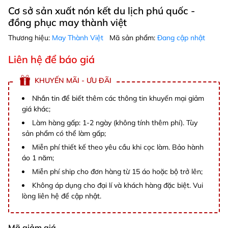
Cơ sở sản xuất nón kết du lịch phú quốc -
đồng phục may thành việt
Thương hiệu:
May Thành Việt
Mã sản phẩm:
Đang cập nhật
Liên hệ để báo giá
KHUYẾN MÃI - ƯU ĐÃI
Nhắn tin để biết thêm các thông tin khuyến mại giảm
giá khác;
Làm hàng gấp: 1-2 ngày (không tính thêm phí). Tùy
sản phẩm có thể làm gấp;
Miễn phí thiết kế theo yêu cầu khi cọc làm. Bảo hành
áo 1 năm;
Miễn phí ship cho đơn hàng từ 15 áo hoặc bộ trở lên;
Không áp dụng cho đại lí và khách hàng đặc biệt. Vui
lòng liên hệ để cập nhật.
Mã giảm giá