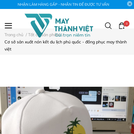
NHẬN LÀM HÀNG GẤP - NHẮN TIN ĐỂ ĐƯỢC TƯ VẤN
0
Trang chủ
/
Tất cả sản phẩm
/
Cơ sở sản xuất nón kết du lịch phú quốc - đồng phục may thành
việt