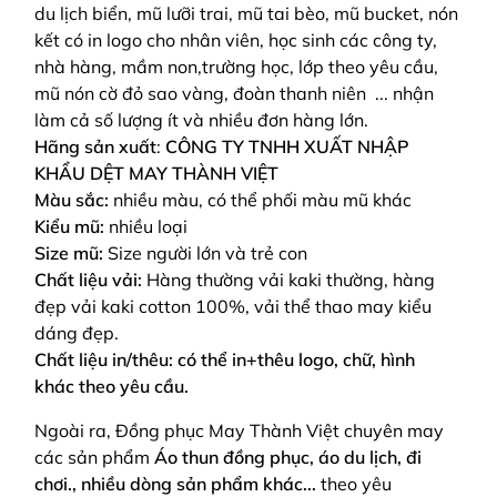
du lịch biển, mũ lưỡi trai, mũ tai bèo, mũ bucket, nón
kết có in logo cho nhân viên, học sinh các công ty,
nhà hàng, mầm non,trường học, lớp theo yêu cầu,
mũ nón cờ đỏ sao vàng, đoàn thanh niên ... nhận
làm cả số lượng ít và nhiều đơn hàng lớn.
Hãng sản xuất
:
CÔNG TY TNHH XUẤT NHẬP
KHẨU DỆT MAY THÀNH VIỆT
Màu sắc:
nhiều màu, có thể phối màu mũ khác
Kiểu mũ:
nhiều loại
Size mũ:
Size người lớn và trẻ con
Chất liệu vải:
Hàng thường vải kaki thường, hàng
đẹp vải kaki cotton 100%, vải thể thao may kiểu
dáng đẹp.
Chất liệu in/thêu: có thể in+thêu logo, chữ, hình
khác theo yêu cầu.
Ngoài ra, Đồng phục May Thành Việt chuyên may
các sản phẩm
Áo thun đồng phục, áo du lịch, đi
chơi., nhiều dòng sản phẩm khác...
theo yêu