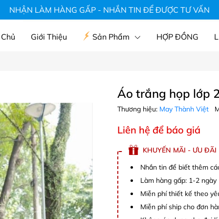
hà hàng, áo du lịch, mũ, áo gia đình
NHẬN LÀM HÀNG GẤP - NHẮN TIN ĐỂ ĐƯỢC TƯ VẤN
 Chủ
Giới Thiệu
Sản Phẩm
HỢP ĐỒNG
L
Áo trắng họp lớp 
Thương hiệu:
May Thành Việt
M
Liên hệ để báo giá
KHUYẾN MÃI - ƯU ĐÃI
Nhắn tin để biết thêm cá
Làm hàng gấp: 1-2 ngày (
Miễn phí thiết kế theo y
Miễn phí ship cho đơn hà