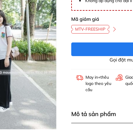
Không áp dụng cho đại lí 
Mã giảm giá
MTV-FREESHIP
Gọi đặt m
May in+thêu
Gia
logo theo yêu
quố
cầu
Mô tả sản phẩm