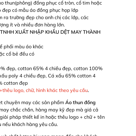
o thun(phông) đồng phục cổ tròn, cổ tim hoặc
ấp đẹp có mẫu áo đồng phục họp lớp
ra trường đẹp cho anh chị các lớp, các
ượng ít và nhiều đơn hàng lớn.
 TNHH XUẤT NHẬP KHẨU DỆT MAY THÀNH
hể phối màu áo khác
oặc cổ bẻ đều có
0% đẹp, cotton 65% 4 chiều đẹp, cotton 100%
xấu poly 4 chiều đẹp, Cá xấu 65% cotton 4
% cotton đẹp
n+thêu logo, chữ, hình khác theo yêu cầu
.
ệt chuyên may các sản phẩm
Áo thun đồng
may chắc chắn, hàng may kỹ đẹp mà giá cả
 giải pháp thiết kế in hoặc thêu logo + chữ + tên
au nếu khách hàng yêu cầu.