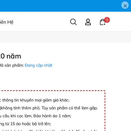
×
0
iên Hệ
20 năm
ã sản phẩm:
Đang cập nhật
c thông tin khuyến mại giảm giá khác;
không tính thêm phí). Tùy sản phẩm có thể làm gấp;
êu cầu khi cọc làm. Bảo hành áo 1 năm;
ng từ 15 áo hoặc bộ trở lên;