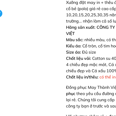
Xưởng đặt may in + thêu á
cổ bẻ (polo) giá rẻ cao c
10,20,15,20,25,30,35 năm 
trường... nhận làm cả số l
Hãng sản xuất
:
CÔNG TY
VIỆT
Màu sắc:
nhiều màu, có t
Kiểu áo:
Cổ tròn, cổ tim h
Size áo:
Đủ size
Chất liệu vải:
Cotton su 4
4 chiều đẹp mặc mát, Cá 
chiều đẹp và Cá xấu 100
Chất liệu in/thêu:
có thể i
Đồng phục May Thành Vi
phục
theo yêu cầu
đường 
lại rẻ. Chúng tôi cung cấp
công ty bạn ở trước và s