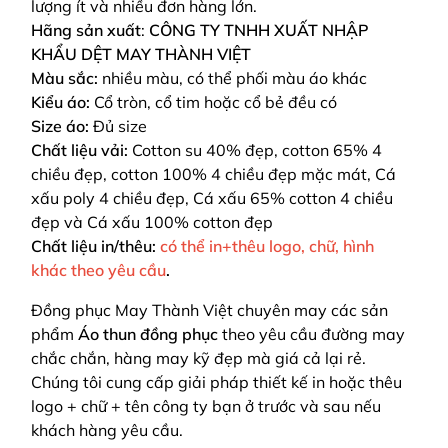
lượng ít và nhiều đơn hàng lớn.
Hãng sản xuất
:
CÔNG TY TNHH XUẤT NHẬP
KHẨU DỆT MAY THÀNH VIỆT
Màu sắc:
nhiều màu, có thể phối màu áo khác
Kiểu áo:
Cổ tròn, cổ tim hoặc cổ bẻ đều có
Size áo:
Đủ size
Chất liệu vải:
Cotton su 40% đẹp, cotton 65% 4
chiều đẹp, cotton 100% 4 chiều đẹp mặc mát, Cá
xấu poly 4 chiều đẹp, Cá xấu 65% cotton 4 chiều
đẹp và Cá xấu 100% cotton đẹp
Chất liệu in/thêu:
có thể in+thêu logo, chữ, hình
khác theo yêu cầu
.
Đồng phục May Thành Việt chuyên may các sản
phẩm
Áo thun đồng phục
theo yêu cầu
đường may
chắc chắn, hàng may kỹ đẹp mà giá cả lại rẻ.
Chúng tôi cung cấp giải pháp thiết kế in hoặc thêu
logo + chữ + tên công ty bạn ở trước và sau nếu
khách hàng yêu cầu.