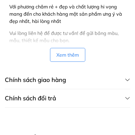
Với phương châm rẻ + đẹp và chất lượng hi vọng
mang đến cho khách hàng một sản phẩm ưng ý và
đẹp nhất, hài lòng nhất
Vui lòng liên hệ để được tư vấn! để gửi bảng màu,
mẫu, thiết kế mẫu cho bạn.
Xem thêm
Chính sách giao hàng
Chính sách đổi trả
CHÍNH SÁCH GIAO HÀNG MAY THÀNH VIỆT có dịch vụ giao hàng tận
nơi trên toàn quốc, áp dụng cả cho khách mua hàng trên website,
zalo, fanpage, gọi điện thoại và áp dụng cho khách mua trực tiếp tại
Chính sách bảo hành
cửa hàng.
Bảo hành sản phẩm là khắc phục những lỗi hỏng hóc, sự cố kỹ thuật
1. Các phương thức giao hàng
xảy ra do lỗi của nhà sản xuất.