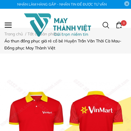
NHẬN LÀM HÀNG GẤP - NHẮN TIN ĐỂ ĐƯỢC TƯ VẤN
0
Trang chủ
/
Tất cả sản phẩm
/
Áo thun đồng phục giá rẻ cổ bẻ Huyện Trần Văn Thời Cà Mau-
Đồng phục May Thành Việt