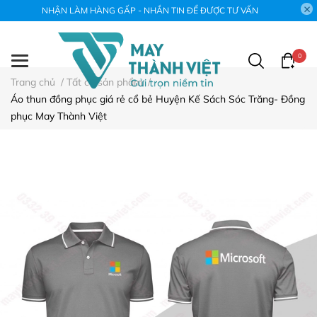
NHẬN LÀM HÀNG GẤP - NHẮN TIN ĐỂ ĐƯỢC TƯ VẤN
0
Trang chủ
/
Tất cả sản phẩm
/
Áo thun đồng phục giá rẻ cổ bẻ Huyện Kế Sách Sóc Trăng- Đồng
phục May Thành Việt