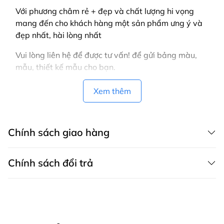
Với phương châm rẻ + đẹp và chất lượng hi vọng
mang đến cho khách hàng một sản phẩm ưng ý và
đẹp nhất, hài lòng nhất
Vui lòng liên hệ để được tư vấn! để gửi bảng màu,
mẫu, thiết kế mẫu cho bạn.
Xem thêm
Chính sách giao hàng
Chính sách đổi trả
CHÍNH SÁCH GIAO HÀNG MAY THÀNH VIỆT có dịch vụ giao hàng tận
nơi trên toàn quốc, áp dụng cả cho khách mua hàng trên website,
zalo, fanpage, gọi điện thoại và áp dụng cho khách mua trực tiếp tại
Chính sách bảo hành
cửa hàng.
Bảo hành sản phẩm là khắc phục những lỗi hỏng hóc, sự cố kỹ thuật
1. Các phương thức giao hàng
xảy ra do lỗi của nhà sản xuất.