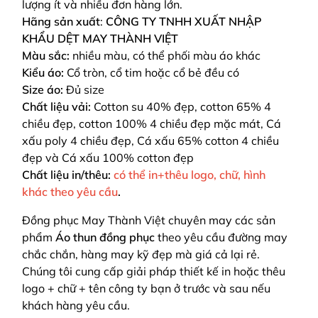
lượng ít và nhiều đơn hàng lớn.
Hãng sản xuất
:
CÔNG TY TNHH XUẤT NHẬP
KHẨU DỆT MAY THÀNH VIỆT
Màu sắc:
nhiều màu, có thể phối màu áo khác
Kiểu áo:
Cổ tròn, cổ tim hoặc cổ bẻ đều có
Size áo:
Đủ size
Chất liệu vải:
Cotton su 40% đẹp, cotton 65% 4
chiều đẹp, cotton 100% 4 chiều đẹp mặc mát, Cá
xấu poly 4 chiều đẹp, Cá xấu 65% cotton 4 chiều
đẹp và Cá xấu 100% cotton đẹp
Chất liệu in/thêu:
có thể in+thêu logo, chữ, hình
khác theo yêu cầu
.
Đồng phục May Thành Việt chuyên may các sản
phẩm
Áo thun đồng phục
theo yêu cầu
đường may
chắc chắn, hàng may kỹ đẹp mà giá cả lại rẻ.
Chúng tôi cung cấp giải pháp thiết kế in hoặc thêu
logo + chữ + tên công ty bạn ở trước và sau nếu
khách hàng yêu cầu.