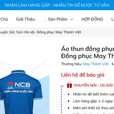
hà hàng, áo du lịch, mũ, áo gia đình
NHẬN LÀM HÀNG GẤP - NHẮN TIN ĐỂ ĐƯỢC TƯ VẤN
 Chủ
Giới Thiệu
Sản Phẩm
HỢP ĐỒNG
L
Huyện Sóc Sơn Hà nội- Đồng phục May Thành Việt
Áo thun đồng phục
Đồng phục May Th
Thương hiệu:
May Thành Việt
M
Liên hệ để báo giá
KHUYẾN MÃI - ƯU ĐÃI
Nhắn tin để biết thêm cá
Làm hàng gấp: 1-2 ngày (
Miễn phí thiết kế theo y