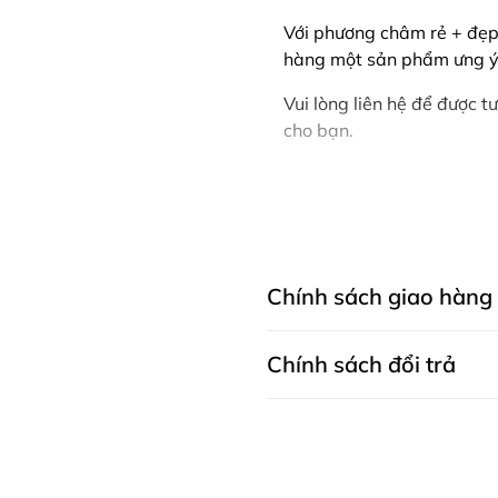
Với phương châm rẻ + đẹp
hàng một sản phẩm ưng ý 
Vui lòng liên hệ để được 
cho bạn.
Chính sách giao hàng
Chính sách đổi trả
CHÍNH SÁCH GIAO HÀNG MAY THÀNH 
dụng cả cho khách mua hàng trên w
mua trực tiếp tại cửa hàng.
Chính sách bảo hành
1. Các phương thức giao hàng
Bảo hành sản phẩm là khắc phục nhữ
- Khác hàng đến mua hàng trực tiếp
xuất.