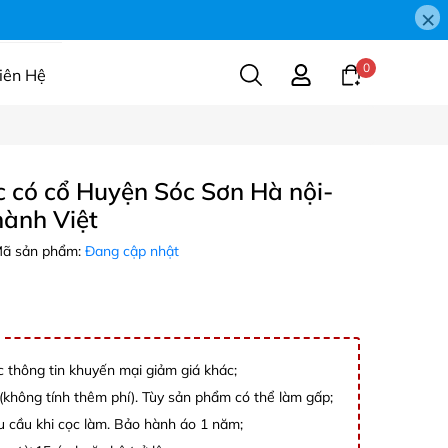
×
0
iên Hệ
 có cổ Huyện Sóc Sơn Hà nội-
ành Việt
ã sản phẩm:
Đang cập nhật
c thông tin khuyến mại giảm giá khác;
không tính thêm phí). Tùy sản phẩm có thể làm gấp;
êu cầu khi cọc làm. Bảo hành áo 1 năm;