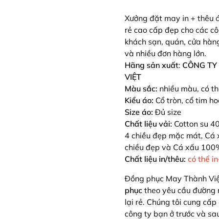
Xưởng đặt may in + thêu á
rẻ cao cấp đẹp cho các cô
khách sạn, quán, cửa hàng,
và nhiều đơn hàng lớn.
Hãng sản xuất
:
CÔNG TY
VIỆT
Màu sắc:
nhiều màu, có t
Kiểu áo:
Cổ tròn, cổ tim h
Size áo:
Đủ size
Chất liệu vải:
Cotton su 4
4 chiều đẹp mặc mát, Cá 
chiều đẹp và Cá xấu 100
Chất liệu in/thêu:
có thể i
Đồng phục May Thành Vi
phục
theo yêu cầu
đường 
lại rẻ. Chúng tôi cung cấp
công ty bạn ở trước và s