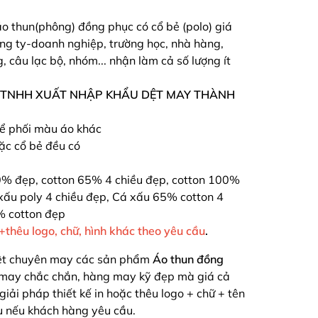
o thun(phông) đồng phục có cổ bẻ (polo) giá
ng ty-doanh nghiệp, trường học, nhà hàng,
 câu lạc bộ, nhóm... nhận làm cả số lượng ít
 TNHH XUẤT NHẬP KHẨU DỆT MAY THÀNH
hể phối màu áo khác
oặc cổ bẻ đều có
0% đẹp, cotton 65% 4 chiều đẹp, cotton 100%
xấu poly 4 chiều đẹp, Cá xấu 65% cotton 4
% cotton đẹp
n+thêu logo, chữ, hình khác theo yêu cầu
.
ệt chuyên may các sản phẩm
Áo thun đồng
may chắc chắn, hàng may kỹ đẹp mà giá cả
 giải pháp thiết kế in hoặc thêu logo + chữ + tên
au nếu khách hàng yêu cầu.