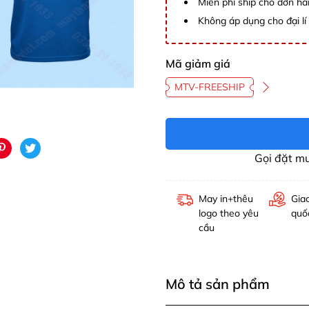
Miễn phí ship cho đơn hà
Không áp dụng cho đại lí 
Mã giảm giá
MTV-FREESHIP
Gọi đặt m
May in+thêu
Gia
logo theo yêu
quố
cầu
Mô tả sản phẩm