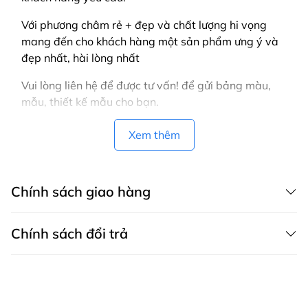
Với phương châm rẻ + đẹp và chất lượng hi vọng
mang đến cho khách hàng một sản phẩm ưng ý và
đẹp nhất, hài lòng nhất
Vui lòng liên hệ để được tư vấn! để gửi bảng màu,
mẫu, thiết kế mẫu cho bạn.
Xem thêm
Chính sách giao hàng
Chính sách đổi trả
CHÍNH SÁCH GIAO HÀNG MAY THÀNH VIỆT có dịch vụ giao hàng tận
nơi trên toàn quốc, áp dụng cả cho khách mua hàng trên website,
zalo, fanpage, gọi điện thoại và áp dụng cho khách mua trực tiếp tại
Chính sách bảo hành
cửa hàng.
Bảo hành sản phẩm là khắc phục những lỗi hỏng hóc, sự cố kỹ thuật
1. Các phương thức giao hàng