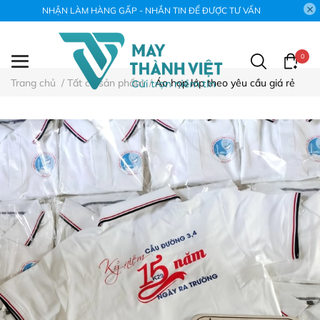
NHẬN LÀM HÀNG GẤP - NHẮN TIN ĐỂ ĐƯỢC TƯ VẤN
0
Trang chủ
/
Tất cả sản phẩm
/
Áo họp lớp theo yêu cầu giá rẻ