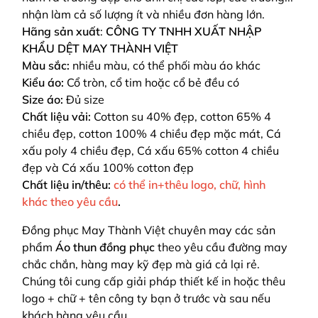
nhận làm cả số lượng ít và nhiều đơn hàng lớn.
Hãng sản xuất
:
CÔNG TY TNHH XUẤT NHẬP
KHẨU DỆT MAY THÀNH VIỆT
Màu sắc:
nhiều màu, có thể phối màu áo khác
Kiểu áo:
Cổ tròn, cổ tim hoặc cổ bẻ đều có
Size áo:
Đủ size
Chất liệu vải:
Cotton su 40% đẹp, cotton 65% 4
chiều đẹp, cotton 100% 4 chiều đẹp mặc mát, Cá
xấu poly 4 chiều đẹp, Cá xấu 65% cotton 4 chiều
đẹp và Cá xấu 100% cotton đẹp
Chất liệu in/thêu:
có thể in+thêu logo, chữ, hình
khác theo yêu cầu
.
Đồng phục May Thành Việt chuyên may các sản
phẩm
Áo thun đồng phục
theo yêu cầu
đường may
chắc chắn, hàng may kỹ đẹp mà giá cả lại rẻ.
Chúng tôi cung cấp giải pháp thiết kế in hoặc thêu
logo + chữ + tên công ty bạn ở trước và sau nếu
khách hàng yêu cầu.