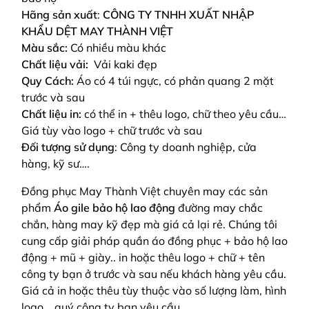
Hãng sản xuất
:
CÔNG TY TNHH XUẤT NHẬP
KHẨU DỆT MAY THÀNH VIỆT
Màu sắc:
Có nhiều màu khác
Chất liệu vải:
Vải kaki đẹp
Quy Cách:
Áo có 4 túi ngực, có phản quang 2 mặt
trước và sau
Chất liệu in:
có thể in + thêu logo, chữ theo yêu cầu…
Giá tùy vào logo + chữ trước và sau
Đối tượng sử dụng
: Công ty doanh nghiệp, cửa
hàng, kỹ sư….
Đồng phục May Thành Việt chuyên may các sản
phẩm
Áo gile bảo hộ lao động
đường may chắc
chắn, hàng may kỹ đẹp mà giá cả lại rẻ. Chúng tôi
cung cấp giải pháp quần áo đồng phục + bảo hộ lao
động + mũ + giày.. in hoặc thêu logo + chữ + tên
công ty bạn ở trước và sau nếu khách hàng yêu cầu.
Giá cả in hoặc thêu tùy thuộc vào số lượng làm, hình
logo... quý công ty bạn yêu cầu.