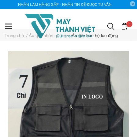
NHẬN LÀM HÀNG GẤP - NHẮN TIN ĐỂ ĐƯỢC TƯ VẤN
0
Trang chủ
/
Áo gile phản quang
/
Áo gile bảo hộ lao động