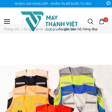
NHẬN LÀM HÀNG GẤP - NHẮN TIN ĐỂ ĐƯỢC TƯ VẤN
0
Trang chủ
/
Áo gile phản quang
/
Áo gile bảo hộ hàng đẹp