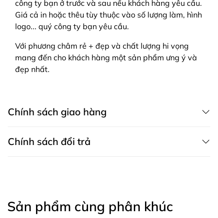
công ty bạn ở trước và sau nếu khách hàng yêu cầu.
Giá cả in hoặc thêu tùy thuộc vào số lượng làm, hình
logo... quý công ty bạn yêu cầu.
Với phương châm rẻ + đẹp và chất lượng hi vọng
mang đến cho khách hàng một sản phẩm ưng ý và
đẹp nhất.
Chính sách giao hàng
Chính sách đổi trả
CHÍNH SÁCH GIAO HÀNG MAY THÀNH VIỆT có dịch vụ giao hàng tận
nơi trên toàn quốc, áp dụng cả cho khách mua hàng trên website,
zalo, fanpage, gọi điện thoại và áp dụng cho khách mua trực tiếp tại
Chính sách bảo hành
cửa hàng.
Bảo hành sản phẩm là khắc phục những lỗi hỏng hóc, sự cố kỹ thuật
1. Các phương thức giao hàng
xảy ra do lỗi của nhà sản xuất.
Sản phẩm cùng phân khúc
- Khác hàng đến mua hàng trực tiếp tại cửa hàng của chúng tôi và
1. Điều kiện về bảo hành: