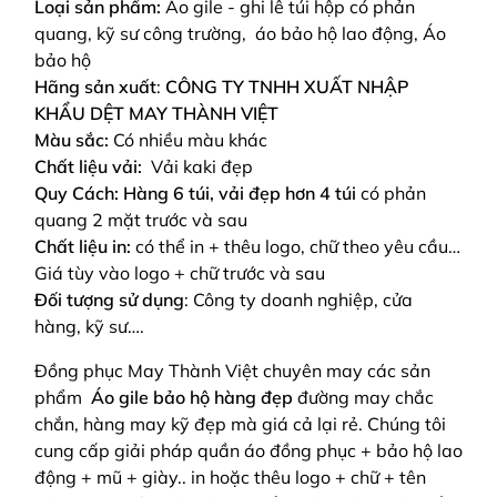
Loại sản phẩm:
Áo gile - ghi lê túi hộp có phản
quang, kỹ sư công trường, áo bảo hộ lao động, Áo
bảo hộ
Hãng sản xuất
:
CÔNG TY TNHH XUẤT NHẬP
KHẨU DỆT MAY THÀNH VIỆT
Màu sắc:
Có nhiều màu khác
Chất liệu vải:
Vải kaki đẹp
Quy Cách: Hàng 6 túi, vải đẹp hơn 4 túi
có phản
quang 2 mặt trước và sau
Chất liệu in:
có thể in + thêu logo, chữ theo yêu cầu…
Giá tùy vào logo + chữ trước và sau
Đối tượng sử dụng
: Công ty doanh nghiệp, cửa
hàng, kỹ sư….
Đồng phục May Thành Việt chuyên may các sản
phẩm
Áo gile bảo hộ hàng đẹp
đường may chắc
chắn, hàng may kỹ đẹp mà giá cả lại rẻ. Chúng tôi
cung cấp giải pháp quần áo đồng phục + bảo hộ lao
động + mũ + giày.. in hoặc thêu logo + chữ + tên