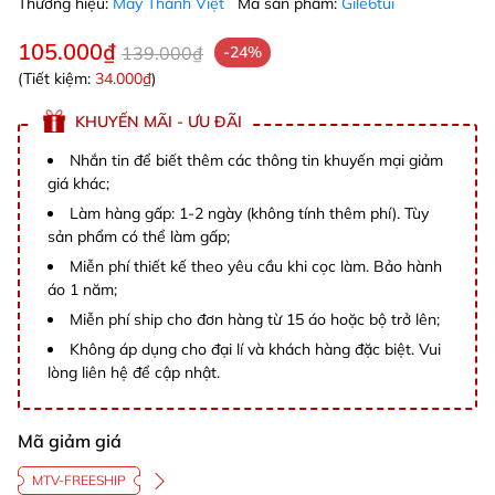
Thương hiệu:
May Thành Việt
Mã sản phẩm:
Gile6tui
105.000₫
139.000₫
-24%
(Tiết kiệm:
34.000₫
)
KHUYẾN MÃI - ƯU ĐÃI
Nhắn tin để biết thêm các thông tin khuyến mại giảm
giá khác;
Làm hàng gấp: 1-2 ngày (không tính thêm phí). Tùy
sản phẩm có thể làm gấp;
Miễn phí thiết kế theo yêu cầu khi cọc làm. Bảo hành
áo 1 năm;
Miễn phí ship cho đơn hàng từ 15 áo hoặc bộ trở lên;
Không áp dụng cho đại lí và khách hàng đặc biệt. Vui
lòng liên hệ để cập nhật.
Mã giảm giá
MTV-FREESHIP