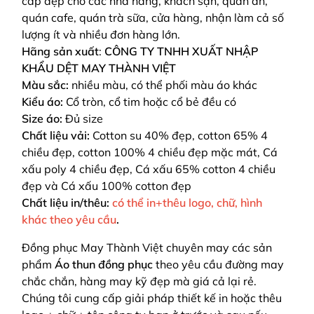
cấp đẹp cho các nhà hàng, khách sạn, quán ăn,
quán cafe, quán trà sữa, cửa hàng, nhận làm cả số
lượng ít và nhiều đơn hàng lớn.
Hãng sản xuất
:
CÔNG TY TNHH XUẤT NHẬP
KHẨU DỆT MAY THÀNH VIỆT
Màu sắc:
nhiều màu, có thể phối màu áo khác
Kiểu áo:
Cổ tròn, cổ tim hoặc cổ bẻ đều có
Size áo:
Đủ size
Chất liệu vải:
Cotton su 40% đẹp, cotton 65% 4
chiều đẹp, cotton 100% 4 chiều đẹp mặc mát, Cá
xấu poly 4 chiều đẹp, Cá xấu 65% cotton 4 chiều
đẹp và Cá xấu 100% cotton đẹp
Chất liệu in/thêu:
có thể in+thêu logo, chữ, hình
khác theo yêu cầu
.
Đồng phục May Thành Việt chuyên may các sản
phẩm
Áo thun đồng phục
theo yêu cầu
đường may
chắc chắn, hàng may kỹ đẹp mà giá cả lại rẻ.
Chúng tôi cung cấp giải pháp thiết kế in hoặc thêu