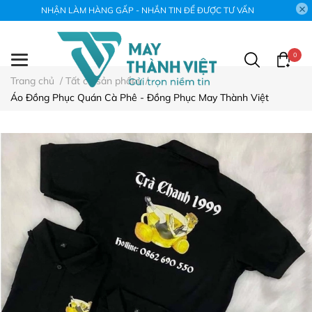
NHẬN LÀM HÀNG GẤP - NHẮN TIN ĐỂ ĐƯỢC TƯ VẤN
0
Trang chủ
/
Tất cả sản phẩm
/
Áo Đồng Phục Quán Cà Phê - Đồng Phục May Thành Việt