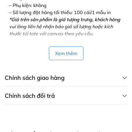
– Phụ kiện: không
– Số lượng đặt hàng tối thiểu: 100 cái/1 mẫu in
*Giá trên sản phẩm là giá tượng trưng, khách hàng
vui lòng liên hệ nhận báo giá số lượng hoặc kích
thước túi tote vải canvas theo yêu cầu.
Xem thêm
Chính sách giao hàng
Chính sách đổi trả
CHÍNH SÁCH GIAO HÀNG MAY THÀNH VIỆT có dịch vụ giao hàng tận
nơi trên toàn quốc, áp dụng cả cho khách mua hàng trên website,
zalo, fanpage, gọi điện thoại và áp dụng cho khách mua trực tiếp tại
Chính sách bảo hành
cửa hàng.
Bảo hành sản phẩm là khắc phục những lỗi hỏng hóc, sự cố kỹ thuật
1. Các phương thức giao hàng
xảy ra do lỗi của nhà sản xuất.