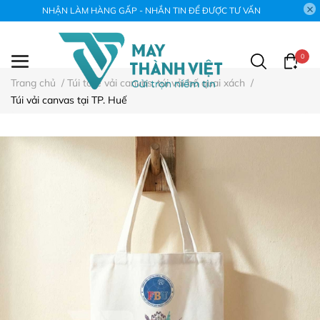
NHẬN LÀM HÀNG GẤP - NHẮN TIN ĐỂ ĐƯỢC TƯ VẤN
0
Trang chủ
/
Túi tote vải canvas, túi vải bố quai xách
/
Túi vải canvas tại TP. Huế