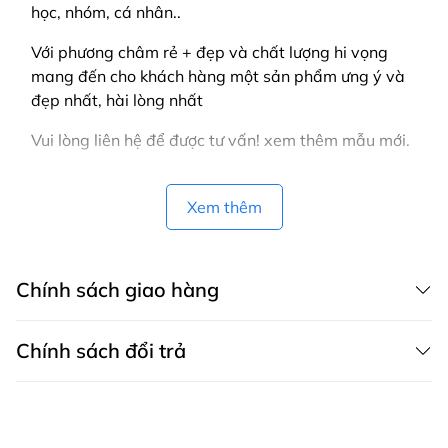
học, nhóm, cá nhân..
Với phương châm rẻ + đẹp và chất lượng hi vọng
mang đến cho khách hàng một sản phẩm ưng ý và
đẹp nhất, hài lòng nhất
Vui lòng liên hệ để được tư vấn! xem thêm mẫu mới.
Xem thêm
Chính sách giao hàng
Chính sách đổi trả
CHÍNH SÁCH GIAO HÀNG MAY THÀNH VIỆT có dịch vụ giao hàng tận
nơi trên toàn quốc, áp dụng cả cho khách mua hàng trên website,
zalo, fanpage, gọi điện thoại và áp dụng cho khách mua trực tiếp tại
Chính sách bảo hành
cửa hàng.
Bảo hành sản phẩm là khắc phục những lỗi hỏng hóc, sự cố kỹ thuật