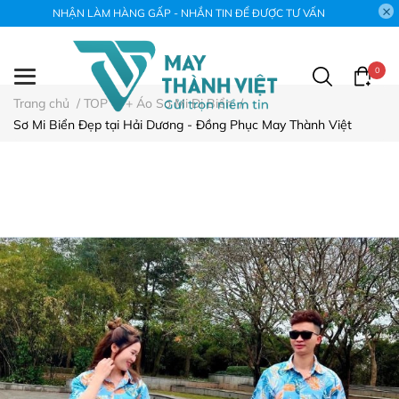
NHẬN LÀM HÀNG GẤP - NHẮN TIN ĐỂ ĐƯỢC TƯ VẤN
0
Trang chủ
/
TOP 47+ Áo Sơ Mi Đi Biển
/
Sơ Mi Biển Đẹp tại Hải Dương - Đồng Phục May Thành Việt