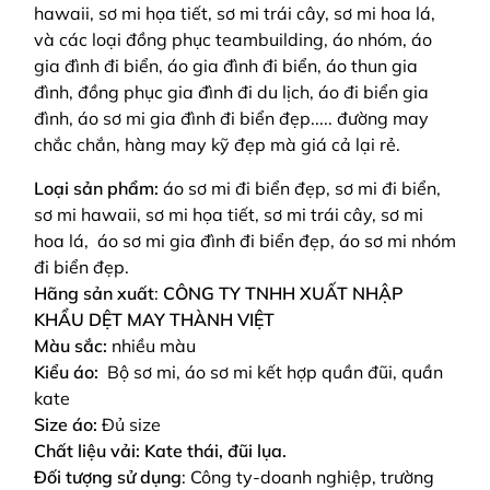
hawaii, sơ mi họa tiết, sơ mi trái cây, sơ mi hoa lá,
và các loại đồng phục teambuilding, áo nhóm, áo
gia đình đi biển, áo gia đình đi biển, áo thun gia
đình, đồng phục gia đình đi du lịch, áo đi biển gia
đình, áo sơ mi gia đình đi biển đẹp.....
đường may
chắc chắn, hàng may kỹ đẹp mà giá cả lại rẻ.
Loại sản phẩm:
áo sơ mi đi biển đẹp, sơ mi đi biển,
sơ mi hawaii, sơ mi họa tiết, sơ mi trái cây, sơ mi
hoa lá, áo sơ mi gia đình đi biển đẹp, áo sơ mi nhóm
đi biển đẹp.
Hãng sản xuất
:
CÔNG TY TNHH XUẤT NHẬP
KHẨU DỆT MAY THÀNH VIỆT
Màu sắc:
nhiều màu
Kiểu áo:
Bộ sơ mi, áo sơ mi kết hợp quần đũi, quần
kate
Size áo:
Đủ size
Chất liệu vải: Kate thái, đũi lụa.
Đối tượng sử dụng
: Công ty-doanh nghiệp, trường