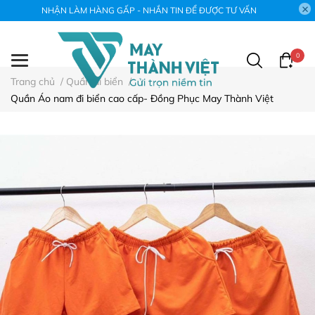
NHẬN LÀM HÀNG GẤP - NHẮN TIN ĐỂ ĐƯỢC TƯ VẤN
0
Trang chủ
/
Quần đi biển
/
Quần Áo nam đi biển cao cấp- Đồng Phục May Thành Việt