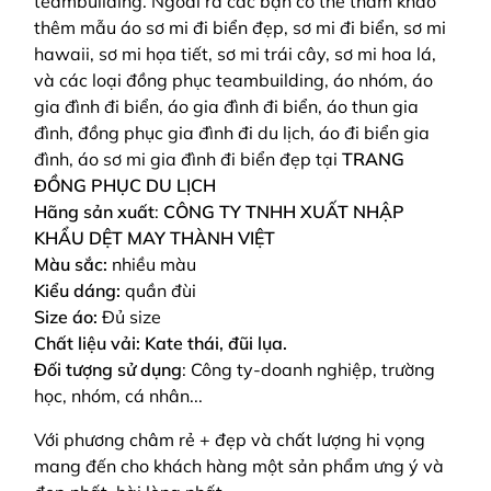
teambuilding. Ngoài ra các bạn có thể tham khảo
thêm mẫu áo sơ mi đi biển đẹp, sơ mi đi biển, sơ mi
hawaii, sơ mi họa tiết, sơ mi trái cây, sơ mi hoa lá,
và các loại đồng phục teambuilding, áo nhóm, áo
gia đình đi biển, áo gia đình đi biển, áo thun gia
đình, đồng phục gia đình đi du lịch, áo đi biển gia
đình, áo sơ mi gia đình đi biển đẹp tại
TRANG
ĐỒNG PHỤC DU LỊCH
Hãng sản xuất
:
CÔNG TY TNHH XUẤT NHẬP
KHẨU DỆT MAY THÀNH VIỆT
Màu sắc:
nhiều màu
Kiểu dáng:
quần đùi
Size áo:
Đủ size
Chất liệu vải: Kate thái, đũi lụa.
Đối tượng sử dụng
: Công ty-doanh nghiệp, trường
học, nhóm, cá nhân...
Với phương châm rẻ + đẹp và chất lượng hi vọng
mang đến cho khách hàng một sản phẩm ưng ý và