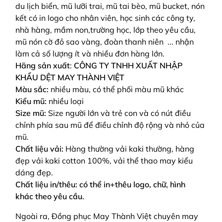
du lịch biển, mũ lưỡi trai, mũ tai bèo, mũ bucket, nón
kết có in logo cho nhân viên, học sinh các công ty,
nhà hàng, mầm non,trường học, lớp theo yêu cầu,
mũ nón cờ đỏ sao vàng, đoàn thanh niên ... nhận
làm cả số lượng ít và nhiều đơn hàng lớn.
Hãng sản xuất
:
CÔNG TY TNHH XUẤT NHẬP
KHẨU DỆT MAY THÀNH VIỆT
Màu sắc:
nhiều màu, có thể phối màu mũ khác
Kiểu mũ:
nhiều loại
Size mũ:
Size người lớn và trẻ con và có nút điều
chỉnh phía sau mũ để điều chỉnh độ rộng và nhỏ của
mũ.
Chất liệu vải:
Hàng thường vải kaki thường, hàng
đẹp vải kaki cotton 100%, vải thể thao may kiểu
dáng đẹp.
Chất liệu in/thêu: có thể in+thêu logo, chữ, hình
khác theo yêu cầu.
Ngoài ra, Đồng phục May Thành Việt chuyên may