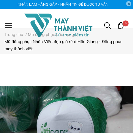
NHẬN LÀM HÀNG GẤP - NHẮN TIN ĐỂ ĐƯỢC TƯ VẤN
0
Trang chủ
/
Mũ đồng phục nhà hàng
/
Mũ đồng phục Nhân Viên đẹp giá rẻ ở Hậu Giang - Đồng phục
may thành việt