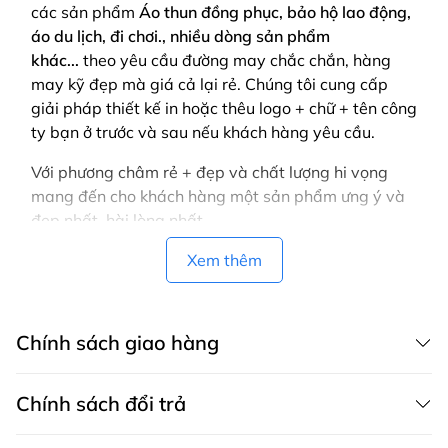
các sản phẩm
Áo thun đồng phục, bảo hộ lao động,
áo du lịch, đi chơi., nhiều dòng sản phẩm
khác...
theo yêu cầu
đường may chắc chắn, hàng
may kỹ đẹp mà giá cả lại rẻ. Chúng tôi cung cấp
giải pháp thiết kế in hoặc thêu logo + chữ + tên công
ty bạn ở trước và sau nếu khách hàng yêu cầu.
Với phương châm rẻ + đẹp và chất lượng hi vọng
mang đến cho khách hàng một sản phẩm ưng ý và
đẹp nhất, hài lòng nhất
Vui lòng LIÊN HỆ để được tư vấn! để gửi bảng màu,
Xem thêm
mẫu, thiết kế mẫu cho bạn.
Chính sách giao hàng
Chính sách đổi trả
CHÍNH SÁCH GIAO HÀNG MAY THÀNH VIỆT có dịch vụ giao hàng tận
nơi trên toàn quốc, áp dụng cả cho khách mua hàng trên website,