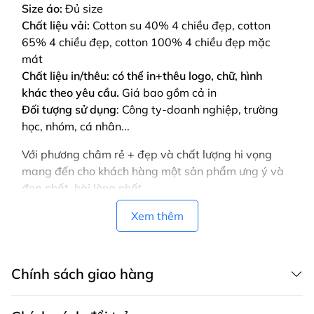
Size áo:
Đủ size
Chất liệu vải:
Cotton su 40% 4 chiều đẹp, cotton
65% 4 chiều đẹp, cotton 100% 4 chiều đẹp mặc
mát
Chất liệu in/thêu: có thể in+thêu logo, chữ, hình
khác theo yêu cầu.
Giá bao gồm cả in
Đối tượng sử dụng
: Công ty-doanh nghiệp, trường
học, nhóm, cá nhân...
Với phương châm rẻ + đẹp và chất lượng hi vọng
mang đến cho khách hàng một sản phẩm ưng ý và
đẹp nhất, hài lòng nhất
Vui lòng liên hệ để được tư vấn! để gửi bảng màu,
Xem thêm
mẫu, hình in, thiết kế mẫu cho nhóm, công ty bạn.
Liên hệ ngay: 0332 39 1933
Chính sách giao hàng