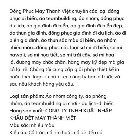
Đồng Phục May Thành Việt chuyên c
ác loại đồng
phục đi biển, áo teambuilding, áo nhóm, đồng phục
du lịch, áo gia đình đi biển, áo gia đình đi biển đẹp,
áo thun gia đình, đồng phục gia đình đi du lịch, áo đi
biển gia đình, áo thun sắc màu đi biển, áo nhóm
nhiều màu…đồng phục các loại sơ mi đi biển, sơ mi
hawaii, sơ mi họa tiết, sơ mi trái cây, sơ mi hoa
lá,
đường may chắc chắn, hàng may kỹ đẹp mà giá
cả lại rẻ. Chúng tôi cung cấp giải pháp thiết kế in
hoặc thêu logo + chữ + tên công ty bạn ở trước và
sau nếu khách hàng yêu cầu.
Loại sản phẩm:
Áo nhóm công ty, áo phông
nhóm, áo teambuilding đi chơi - du lịch-đi biển
Hãng sản xuất
:
CÔNG TY TNHH XUẤT NHẬP
KHẨU DỆT MAY THÀNH VIỆT
Màu sắc:
nhiều màu
Kiểu áo:
Cổ tròn, cổ tim hoặc cổ bẻ đều có