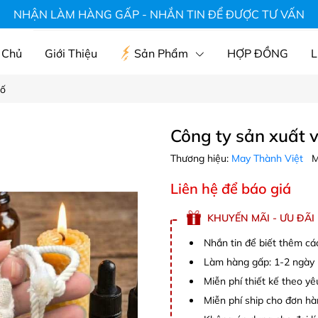
hà hàng, áo du lịch, mũ, áo gia đình
NHẬN LÀM HÀNG GẤP - NHẮN TIN ĐỂ ĐƯỢC TƯ VẤN
 Chủ
Giới Thiệu
Sản Phẩm
HỢP ĐỒNG
L
bố
Công ty sản xuất v
Thương hiệu:
May Thành Việt
M
Liên hệ để báo giá
KHUYẾN MÃI - ƯU ĐÃI
Nhắn tin để biết thêm cá
Làm hàng gấp: 1-2 ngày (
Miễn phí thiết kế theo y
Miễn phí ship cho đơn hà