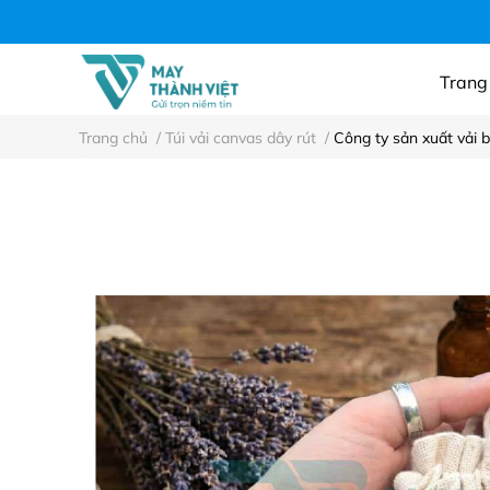
Áo thun công ty, n
Trang
Trang chủ
/
Túi vải canvas dây rút
/
Công ty sản xuất vải 