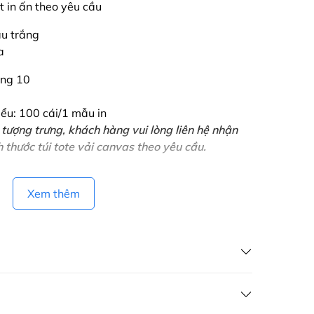
t in ấn theo yêu cầu
àu trắng
a
ang 10
iểu: 100 cái/1 mẫu in
 tượng trưng, khách hàng vui lòng liên hệ nhận
 thước túi tote vải canvas theo yêu cầu.
Xem thêm
VIỆT có dịch vụ giao hàng tận nơi trên toàn quốc, áp
ebsite, zalo, fanpage, gọi điện thoại và áp dụng cho khách