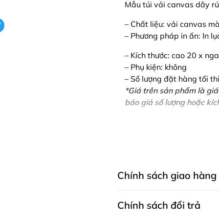
Mẫu túi vải canvas dây rú
– Chất liệu: vải canvas m
– Phương pháp in ấn: In lụ
– Kích thước: cao 20 x ng
– Phụ kiện: không
– Số lượng đặt hàng tối th
*Giá trên sản phẩm là giá
báo giá số lượng hoặc kích
Chính sách giao hàng
Chính sách đổi trả
CHÍNH SÁCH GIAO HÀNG MAY THÀNH 
dụng cả cho khách mua hàng trên w