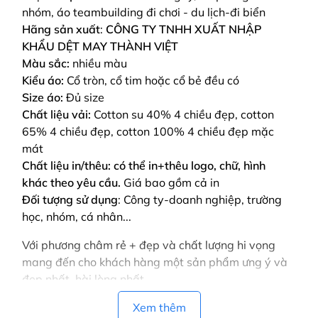
nhóm, áo teambuilding đi chơi - du lịch-đi biển
Hãng sản xuất
:
CÔNG TY TNHH XUẤT NHẬP
KHẨU DỆT MAY THÀNH VIỆT
Màu sắc:
nhiều màu
Kiểu áo:
Cổ tròn, cổ tim hoặc cổ bẻ đều có
Size áo:
Đủ size
Chất liệu vải:
Cotton su 40% 4 chiều đẹp, cotton
65% 4 chiều đẹp, cotton 100% 4 chiều đẹp mặc
mát
Chất liệu in/thêu: có thể in+thêu logo, chữ, hình
khác theo yêu cầu.
Giá bao gồm cả in
Đối tượng sử dụng
: Công ty-doanh nghiệp, trường
học, nhóm, cá nhân...
Với phương châm rẻ + đẹp và chất lượng hi vọng
mang đến cho khách hàng một sản phẩm ưng ý và
đẹp nhất, hài lòng nhất
Vui lòng liên hệ để được tư vấn! để gửi bảng màu,
Xem thêm