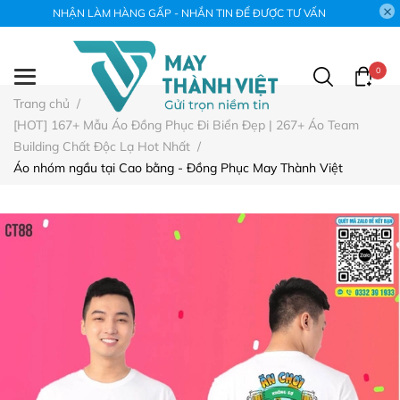
NHẬN LÀM HÀNG GẤP - NHẮN TIN ĐỂ ĐƯỢC TƯ VẤN
0
Trang chủ
/
[HOT] 167+ Mẫu Áo Đồng Phục Đi Biển Đẹp | 267+ Áo Team
Building Chất Độc Lạ Hot Nhất
/
Áo nhóm ngầu tại Cao bằng - Đồng Phục May Thành Việt