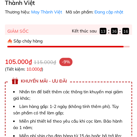
Thành Việt
Thương hiệu:
May Thành Việt
Mã sản phẩm:
Đang cập nhật
:
:
Kết thúc sau
GIẢM SỐC
13
36
16
Sắp cháy hàng
105.000₫
115.000₫
-9%
(Tiết kiệm:
10.000₫
)
KHUYẾN MÃI - ƯU ĐÃI
Nhắn tin để biết thêm các thông tin khuyến mại giảm
giá khác;
Làm hàng gấp: 1-2 ngày (không tính thêm phí). Tùy
sản phẩm có thể làm gấp;
Miễn phí thiết kế theo yêu cầu khi cọc làm. Bảo hành
áo 1 năm;
Miễn phí ship cho đơn hàng từ 15 áo hoặc bộ trở lên;