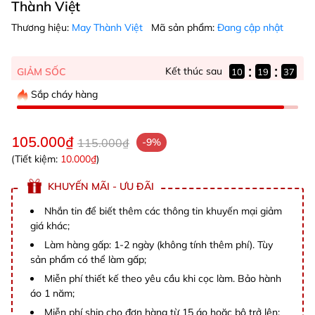
Thành Việt
Thương hiệu:
May Thành Việt
Mã sản phẩm:
Đang cập nhật
:
:
Kết thúc sau
GIẢM SỐC
10
19
37
Sắp cháy hàng
105.000₫
115.000₫
-9%
(Tiết kiệm:
10.000₫
)
KHUYẾN MÃI - ƯU ĐÃI
Nhắn tin để biết thêm các thông tin khuyến mại giảm
giá khác;
Làm hàng gấp: 1-2 ngày (không tính thêm phí). Tùy
sản phẩm có thể làm gấp;
Miễn phí thiết kế theo yêu cầu khi cọc làm. Bảo hành
áo 1 năm;
Miễn phí ship cho đơn hàng từ 15 áo hoặc bộ trở lên;