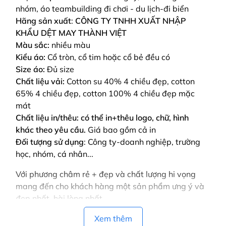
nhóm, áo teambuilding đi chơi - du lịch-đi biển
Hãng sản xuất
:
CÔNG TY TNHH XUẤT NHẬP
KHẨU DỆT MAY THÀNH VIỆT
Màu sắc:
nhiều màu
Kiểu áo:
Cổ tròn, cổ tim hoặc cổ bẻ đều có
Size áo:
Đủ size
Chất liệu vải:
Cotton su 40% 4 chiều đẹp, cotton
65% 4 chiều đẹp, cotton 100% 4 chiều đẹp mặc
mát
Chất liệu in/thêu: có thể in+thêu logo, chữ, hình
khác theo yêu cầu.
Giá bao gồm cả in
Đối tượng sử dụng
: Công ty-doanh nghiệp, trường
học, nhóm, cá nhân...
Với phương châm rẻ + đẹp và chất lượng hi vọng
mang đến cho khách hàng một sản phẩm ưng ý và
đẹp nhất, hài lòng nhất
Vui lòng liên hệ để được tư vấn! để gửi bảng màu,
Xem thêm