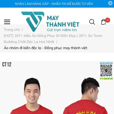
NHẬN LÀM HÀNG GẤP - NHẮN TIN ĐỂ ĐƯỢC TƯ VẤN
0
Trang chủ
/
[HOT] 167+ Mẫu Áo Đồng Phục Đi Biển Đẹp | 267+ Áo Team
Building Chất Độc Lạ Hot Nhất
/
Áo nhóm đi biển độc lạ - Đồng phục may thành việt