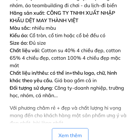
nhóm, áo teambuilding đi chơi - du lịch-đi biển
Hãng sản xuất
:
CÔNG TY TNHH XUẤT NHẬP
KHẨU DỆT MAY THÀNH VIỆT
Màu sắc:
nhiều màu
Kiểu áo:
Cổ tròn, cổ tim hoặc cổ bẻ đều có
Size áo:
Đủ size
Chất liệu vải:
Cotton su 40% 4 chiều đẹp, cotton
65% 4 chiều đẹp, cotton 100% 4 chiều đẹp mặc
mát
Chất liệu in/thêu: có thể in+thêu logo, chữ, hình
khác theo yêu cầu.
Giá bao gồm cả in
Đối tượng sử dụng
: Công ty-doanh nghiệp, trường
học, nhóm, cá nhân...
Với phương châm rẻ + đẹp và chất lượng hi vọng
mang đến cho khách hàng một sản phẩm ưng ý và
đẹp nhất, hài lòng nhất
Vui lòng liên hệ để được tư vấn! để gửi bảng màu,
Xem thêm