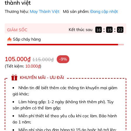
thành việt
Thương hiệu:
May Thành Việt
Mã sản phẩm:
Đang cập nhật
:
:
Kết thúc sau
GIẢM SỐC
16
15
22
Sắp cháy hàng
105.000₫
115.000₫
-9%
(Tiết kiệm:
10.000₫
)
KHUYẾN MÃI - ƯU ĐÃI
Nhắn tin để biết thêm các thông tin khuyến mại giảm
giá khác;
Làm hàng gấp: 1-2 ngày (không tính thêm phí). Tùy
sản phẩm có thể làm gấp;
Miễn phí thiết kế theo yêu cầu khi cọc làm. Bảo hành
áo 1 năm;
Miễn phí ship cho đơn hàng từ 15 áo hoặc bộ trở lên;