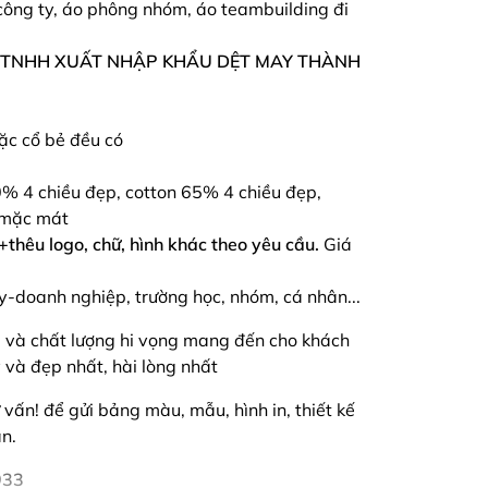
ông ty, áo phông nhóm, áo teambuilding đi
 TNHH XUẤT NHẬP KHẨU DỆT MAY THÀNH
oặc cổ bẻ đều có
0% 4 chiều đẹp, cotton 65% 4 chiều đẹp,
 mặc mát
n+thêu logo, chữ, hình khác theo yêu cầu.
Giá
ty-doanh nghiệp, trường học, nhóm, cá nhân...
 và chất lượng hi vọng mang đến cho khách
và đẹp nhất, hài lòng nhất
ư vấn! để gửi bảng màu, mẫu, hình in, thiết kế
n.
933