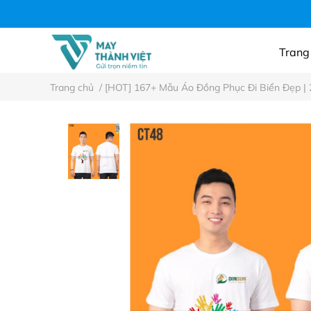
Áo thun công ty, n
Trang
Trang chủ
/
[HOT] 167+ Mẫu Áo Đồng Phục Đi Biển Đẹp | 