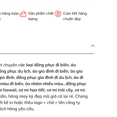
o hàng toàn
Sản phẩm chất
Cam kết hàng
c
lượng
chuẩn đẹp
t chuyên c
ác loại đồng phục đi biển, áo
g phục du lịch, áo gia đình đi biển, áo gia
ia đình, đồng phục gia đình đi du lịch, áo đi
ắc màu đi biển, áo nhóm nhiều màu…đồng phục
mi hawaii, sơ mi họa tiết, sơ mi trái cây, sơ mi
ắn, hàng may kỹ đẹp mà giá cả lại rẻ. Chúng
ết kế in hoặc thêu logo + chữ + tên công ty
hách hàng yêu cầu.