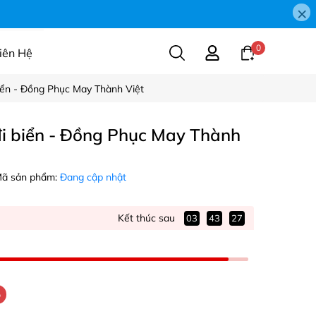
×
0
iên Hệ
iển - Đồng Phục May Thành Việt
i biển - Đồng Phục May Thành
ã sản phẩm:
Đang cập nhật
Kết thúc sau
03
43
26
%