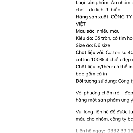
Loại sản phẩm:
Áo nhóm c
chơi - du lịch-đi biển
Hãng sản xuất
:
CÔNG TY
VIỆT
Màu sắc:
nhiều màu
Kiểu áo:
Cổ tròn, cổ tim h
Size áo:
Đủ size
Chất liệu vải:
Cotton su 4
cotton 100% 4 chiều đẹp
Chất liệu in/thêu: có thể i
bao gồm cả in
Đối tượng sử dụng
: Công 
Với phương châm rẻ + đẹp
hàng một sản phẩm ưng ý 
Vui lòng liên hệ để được t
mẫu cho nhóm, công ty bạ
Liên hệ ngay: 0332 39 1