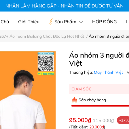
hà hàng, áo du lịch, mũ, áo gia đình
NHẬN LÀM HÀNG GẤP - NHẮN TIN ĐỂ ĐƯỢC TƯ VẤN
 Chủ
Giới Thiệu
Sản Phẩm
HỢP ĐỒNG
L
267+ Áo Team Building Chất Độc Lạ Hot Nhất
/
Áo nhóm 3 người đi b
Áo nhóm 3 người đ
Việt
Thương hiệu:
May Thành Việt
M
GIẢM SỐC
Sắp cháy hàng
95.000₫
115.000₫
-17
(Tiết kiệm:
20.000₫
)