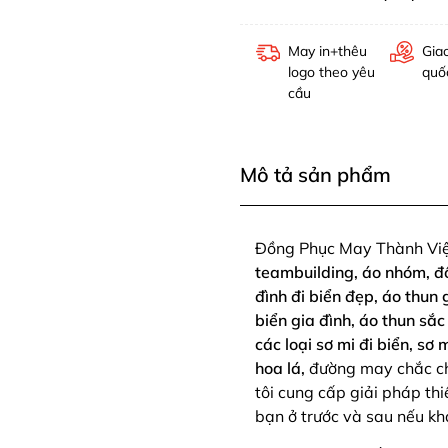
May in+thêu
Gia
logo theo yêu
quố
cầu
Mô tả sản phẩm
Đồng Phục May Thành Việ
teambuilding, áo nhóm, đồn
đình đi biển đẹp, áo thun g
biển gia đình, áo thun s
các loại sơ mi đi biển, sơ 
hoa lá,
đường may chắc ch
tôi cung cấp giải pháp thi
bạn ở trước và sau nếu k